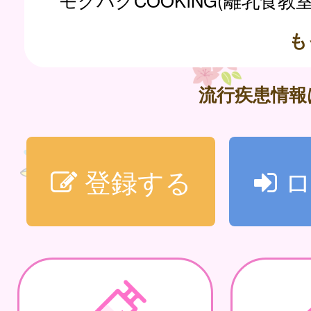
モグパクCOOKING(離乳食教
も
流行疾患情
登録する
ロ