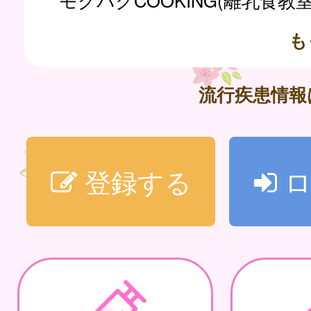
モグパクCOOKING(離乳食教
も
流行疾患情
登録する
ロ