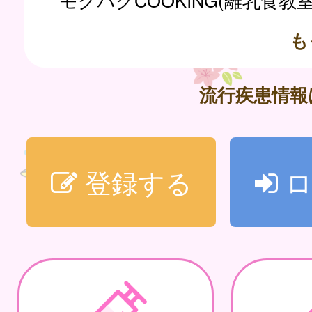
モグパクCOOKING(離乳食教
も
流行疾患情
登録する
ロ