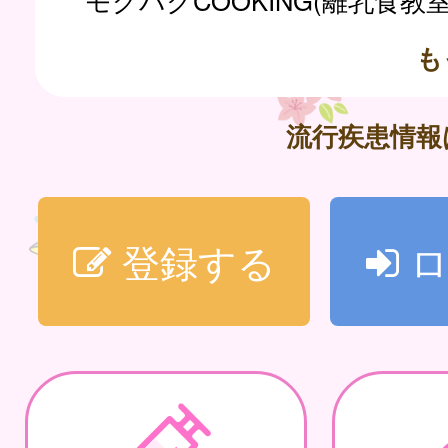
モグパクCOOKING(離乳食教
も
流行疾患情
登録する
ロ