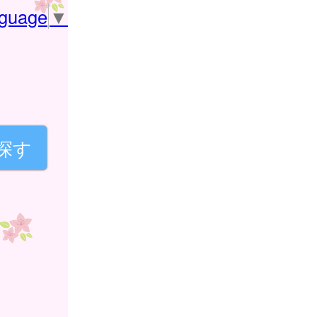
nguage
▼
探す