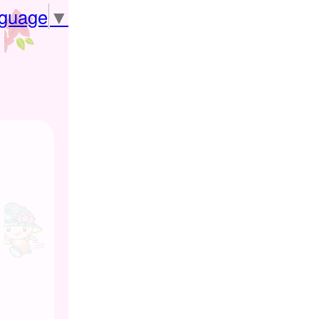
nguage
▼