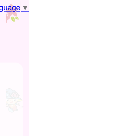
nguage
▼