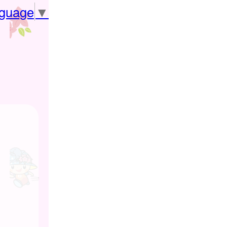
nguage
▼