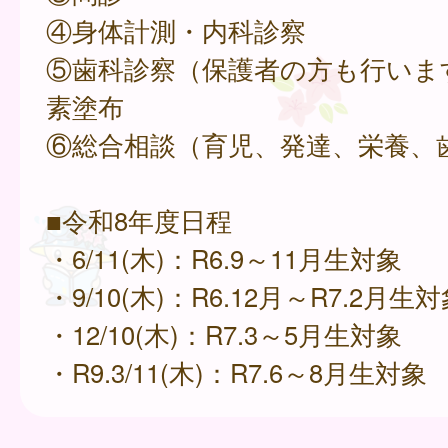
④身体計測・内科診察
⑤歯科診察（保護者の方も行いま
素塗布
⑥総合相談（育児、発達、栄養、
■令和8年度日程
・6/11(木)：R6.9～11月生対象
・9/10(木)：R6.12月～R7.2月生
・12/10(木)：R7.3～5月生対象
・R9.3/11(木)：R7.6～8月生対象