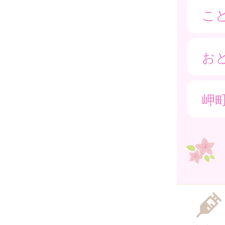
こ
お
岬