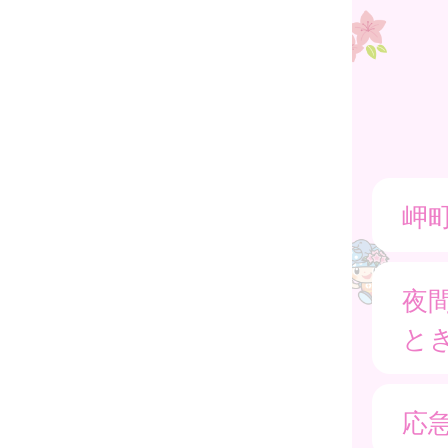
岬
夜
と
応