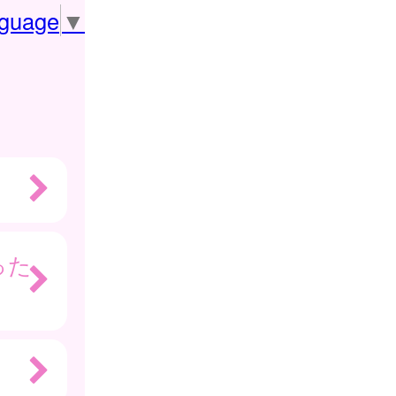
nguage
▼
った