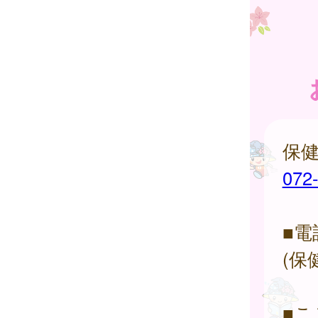
保
072
■電
(保
■こ