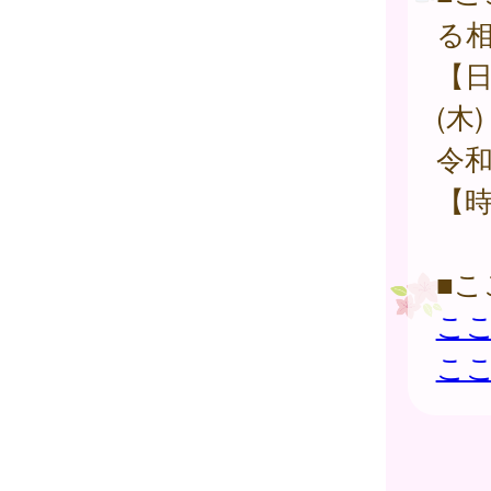
る
【日
(木
令和
【時
■
ここ
こ