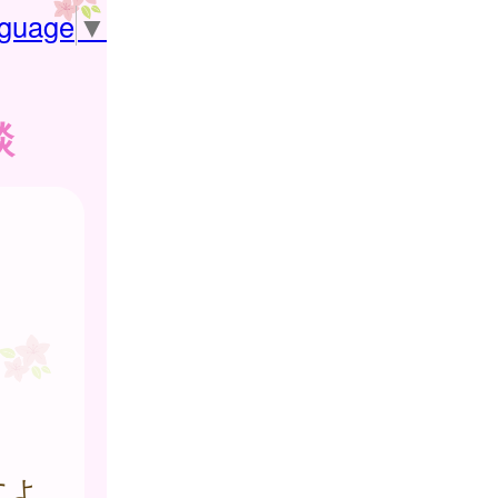
nguage
▼
談
によ