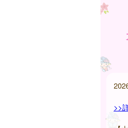
20
>>