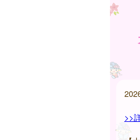
20
>>