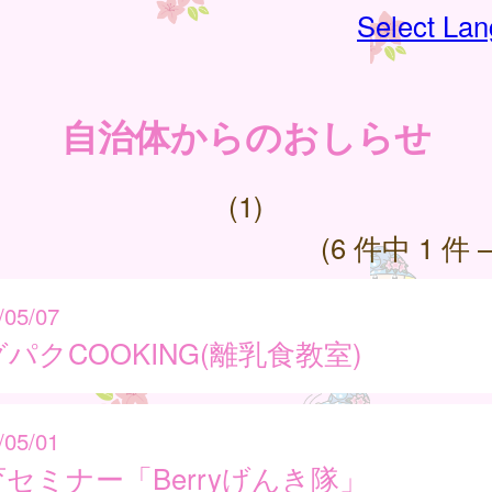
Select La
自治体からのおしらせ
(1)
(6 件中 1 件 
/05/07
パクCOOKING(離乳食教室)
/05/01
セミナー「Berryげんき隊」