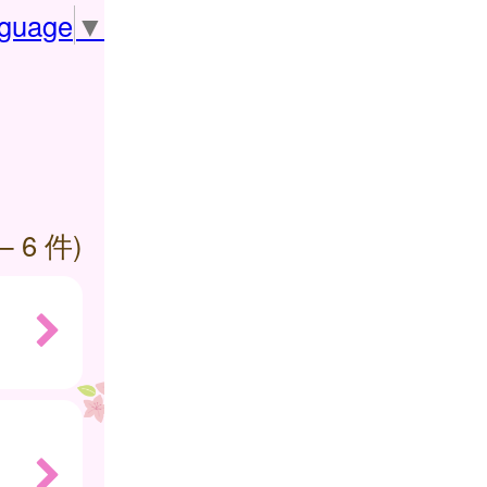
nguage
▼
— 6 件)