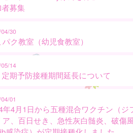
加者募集
/04/30
こパク教室（幼児食教室）
/05/14
Ｒ定期予防接種期間延長について
/04/01
024年4月1日から五種混合ワクチン（ジ
リア、百日せき、急性灰白髄炎、破傷
Hib感染症）が定期接種化しました。