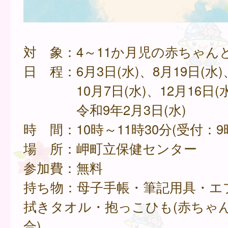
対 象：4～11か月児の赤ちゃん
日 程：6月3日(水)、8月19日(水)
10月7日(水)、12月16日(水
令和9年2月3日(水)
時 間：10時～11時30分(受付：9
場 所：岬町立保健センター
参加費：無料
持ち物：母子手帳・筆記用具・エ
拭きタオル・抱っこひも(赤ちゃ
合)