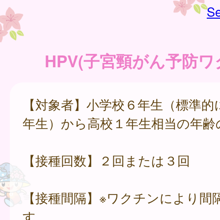
Se
HPV(子宮頸がん予防ワ
【対象者】小学校６年生（標準的
年生）から高校１年生相当の年齢
【接種回数】２回または３回
【接種間隔】※ワクチンにより間
す。