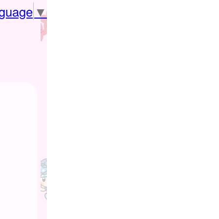
nguage
▼
）