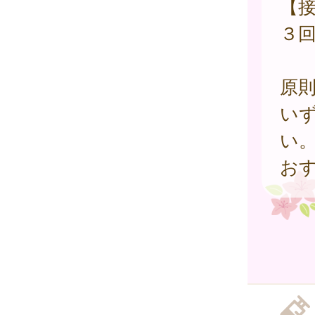
【接
３
原
い
い
お