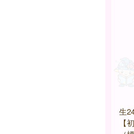
【
生2
【初