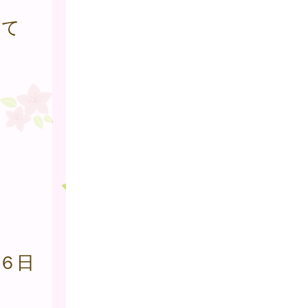
けて
種
６日