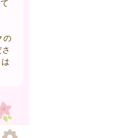
けて
クの
ださ
とは