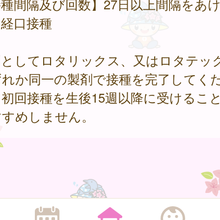
種間隔及び回数】27日以上間隔をあ
回経口接種
則としてロタリックス、又はロタテッ
ずれか同一の製剤で接種を完了してく
。初回接種を生後15週以降に受けるこ
すすめしません。