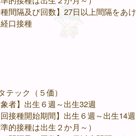
標準的接種は出生２か月～）
種間隔及び回数】27日以上間隔をあ
２回経口接
ロタテック（５価）
象者】出生６週～出生32週
回接種開始期間】出生６週～出生14週
標準的接種は出生２か月～）