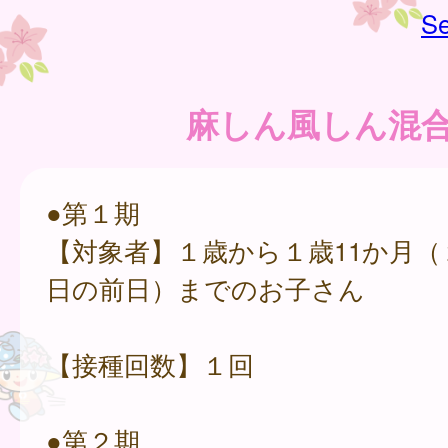
Se
麻しん風しん混
●第１期
【対象者】１歳から１歳11か月（
日の前日）までのお子さん
【接種回数】１回
●第２期