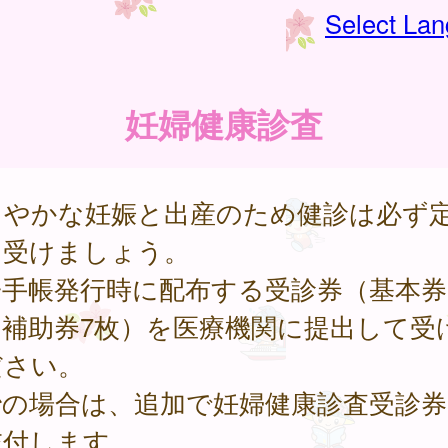
Select La
妊婦健康診査
こやかな妊娠と出産のため健診は必ず
に受けましょう。
手帳発行時に配布する受診券（基本券
、補助券7枚）を医療機関に提出して受
ださい。
胎の場合は、追加で妊婦健康診査受診券
交付します。