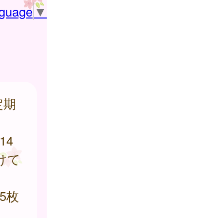
nguage
▼
定期
14
けて
5枚