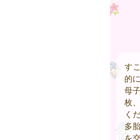
す
的
母子
枚
く
多
を