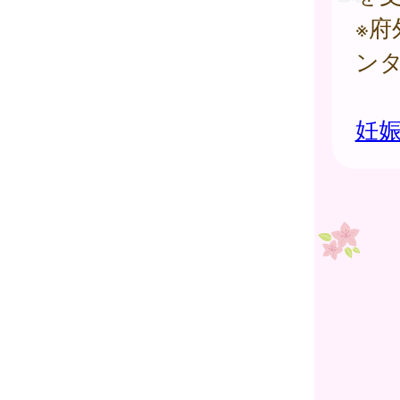
※
ン
妊