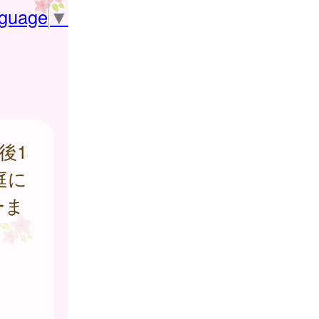
nguage
▼
後1
庭に
ーま