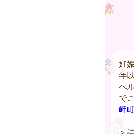
妊娠
年
ヘ
で
岬
＞