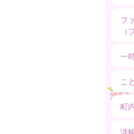
フ
（
一
こ
町
淡