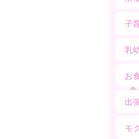
子
乳
お
出
モグ