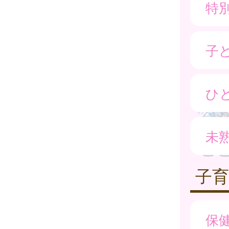
特
子
ひ
未
子
保