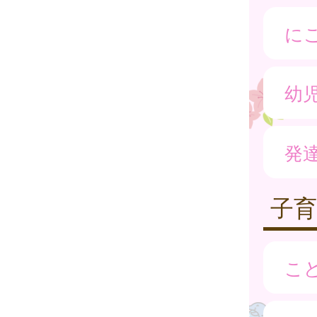
に
幼
発
子
こ