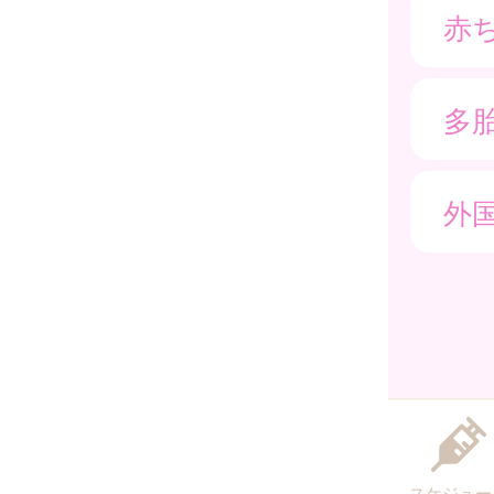
赤
多
外
スケジュー