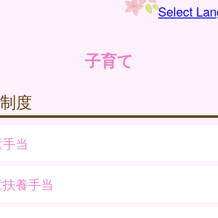
Select La
子育て
制度
童手当
童扶養手当