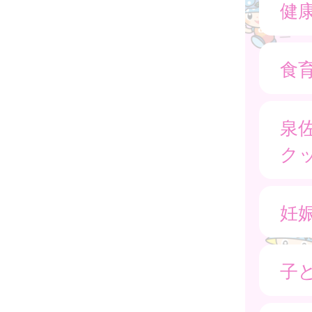
健
食育
泉
ク
妊
子