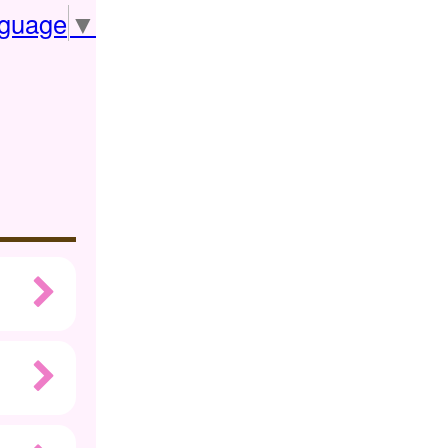
nguage
▼