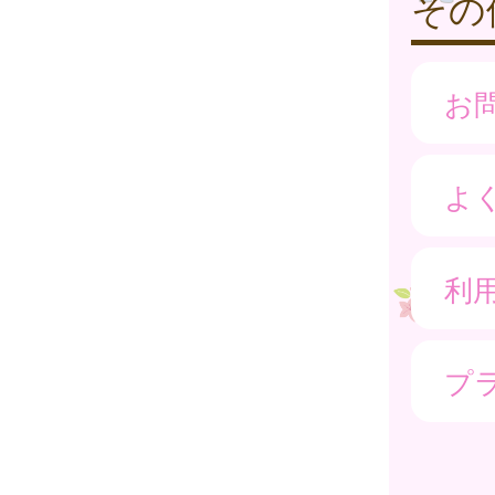
その
お
よ
利
プ