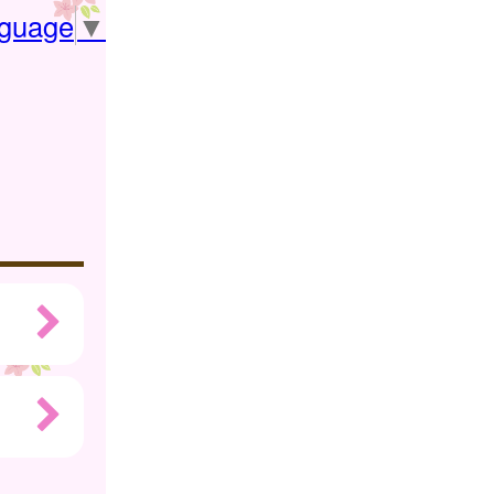
nguage
▼