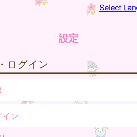
Select La
設定
・ログイン
録
グイン