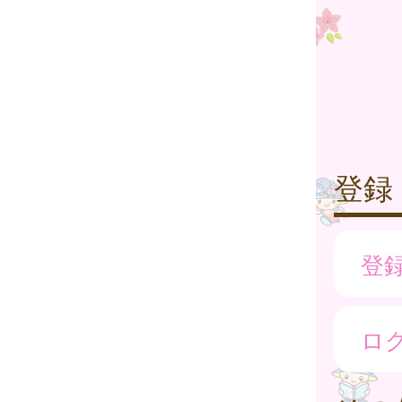
登録
登
ロ