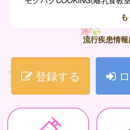
モグパクCOOKING(離乳食教
も
流行疾患情
登録する
ロ