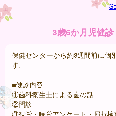
Se
3歳6か月児健診
保健センターから約3週間前に個
す。
■健診内容
①歯科衛生士による歯の話
②問診
③視覚・聴覚アンケート・屈折検