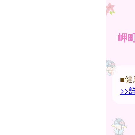
岬
■
>>