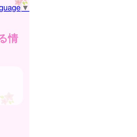
nguage
▼
る情