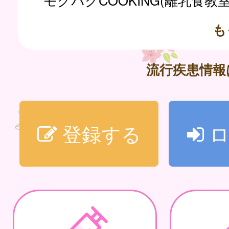
モグパクCOOKING(離乳食教
も
流行疾患情
登録する
ロ