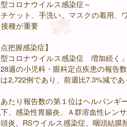
新型コロナウイルス感染症～
エチケット、手洗い、マスクの着用、
ン接種が重要
定点把握感染症】
新型コロナウイルス感染症 増加続く
28週の小児科・眼科定点疾患の報告
は2,722例であり、前週比7.3%減であ
。
点あたり報告数の第１位はヘルパンギ
以下、感染性胃腸炎、Ａ群溶血性レンサ
咽頭炎、RSウイルス感染症、咽頭結膜