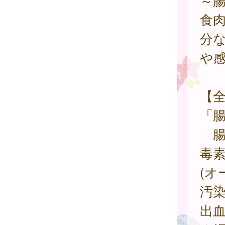
～
食
分
や
【
「
腸
毒
(オ
汚
出