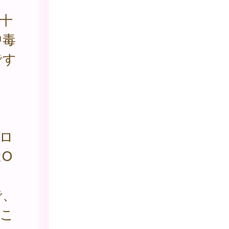
十
中毒
です
ロ
O
で、
起こ