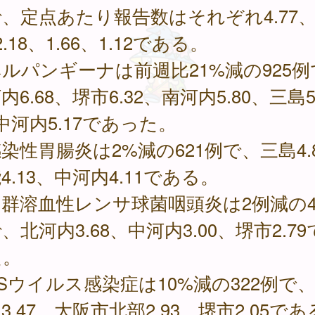
、定点あたり報告数はそれぞれ4.77、3
2.18、1.66、1.12である。
パンギーナは前週比21%減の925例
内6.68、堺市6.32、南河内5.80、三島5
中河内5.17であった。
性胃腸炎は2%減の621例で、三島4.
4.13、中河内4.11である。
溶血性レンサ球菌咽頭炎は2例減の4
、北河内3.68、中河内3.00、堺市2.7
た。
ウイルス感染症は10%減の322例で
3.47、大阪市北部2.93、堺市2.05で