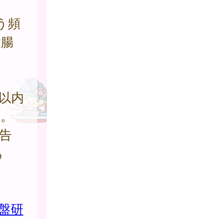
う頻
大腸
間以内
る。
告
あ
盤研