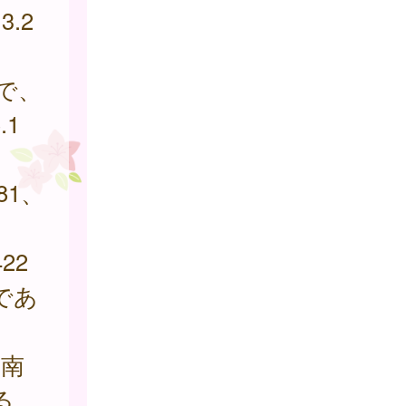
.2
で、
.1
81、
22
9であ
、南
ある。