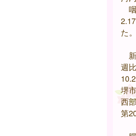
咽頭
2.
た
新型
週比
10
堺市
西部
第2