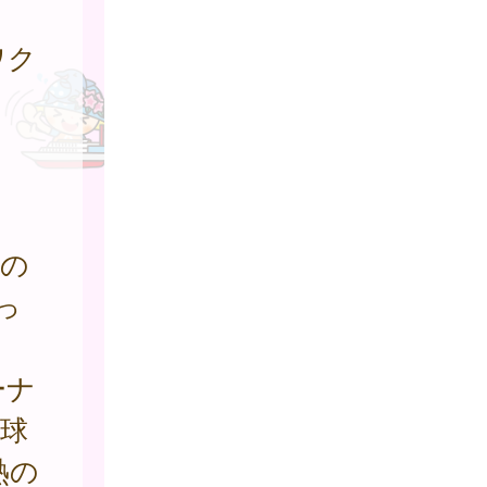
ワク
」
数の
っ
ーナ
球
熱の