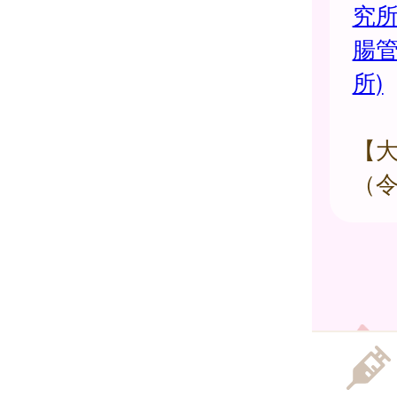
究
腸
所)
【
（令