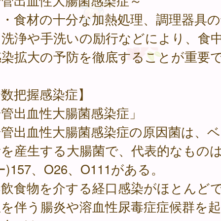
腸管出血性大腸菌感染症～
肉・食材の十分な加熱処理、調理器具の
な洗浄や手洗いの励行などにより、食
感染拡大の予防を徹底することが重要
全数把握感染症】
腸管出血性大腸菌感染症」
管出血性大腸菌感染症の原因菌は、ベ
素を産生する大腸菌で、代表的なものは
ー)157、O26、O111がある。
染飲食物を介する経口感染がほとんど
血を伴う腸炎や溶血性尿毒症症候群を