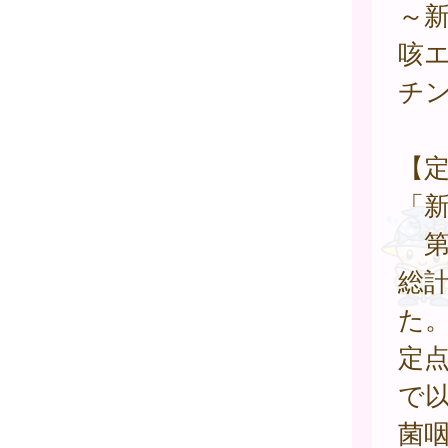
～
咳
チ
【
「
第
総計
た
定
で
菌