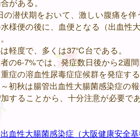
場合がある。
5日の潜伏期をおいて、激しい腹痛を伴
の水様便の後に、血便となる（出血性
）。
熱は軽度で、多くは37℃台である。
者の6-7%では、発症数日後から2週
、重症の溶血性尿毒症症候群を発症す
夏～初秋は腸管出血性大腸菌感染症の報
増加することから、十分注意が必要で
。
管出血性大腸菌感染症（大阪健康安全基