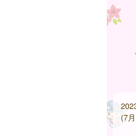
20
(7