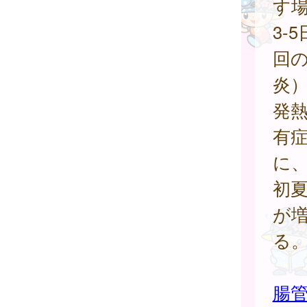
す
3-
回
炎
発
有症
に
初
が
る
腸