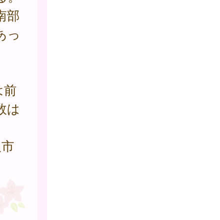
南部
であっ
は前
数は
阪市