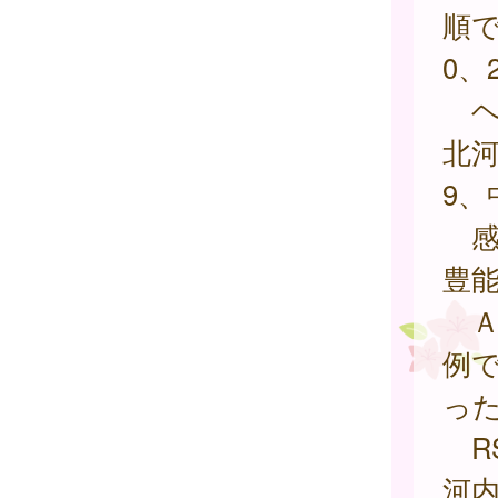
順で
0、
ヘル
北河
9、
感染
豊能
Ａ群
例で
っ
RS
河内