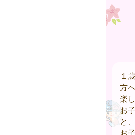
１
方
楽
お
と
お