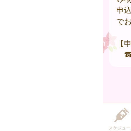
申
で
【
スケジュー