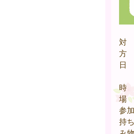
対
方
日 
10
時 
場
参
持
み