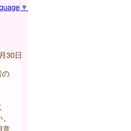
nguage
▼
4月30日
者の
。
こ
い。
用意