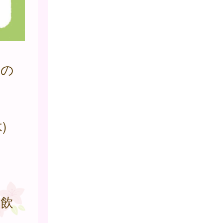
者の
)
の飲