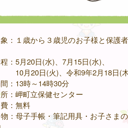
 象：１歳から３歳児のお子様と保護
程：5月20日(水)、7月15日(水)、
月20日(火)、令和9年2月18日(木
間：13時～14時30分
 所：岬町立保健センター
加費：無料
ち物：母子手帳・筆記用具・お子さま
物