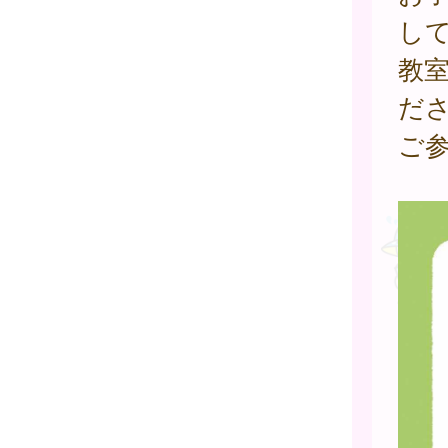
し
教
だ
ご