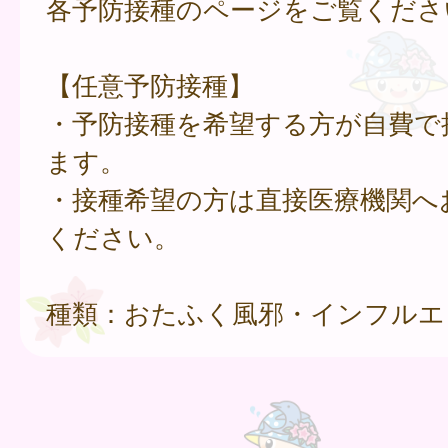
各予防接種のページをご覧くださ
【任意予防接種】
・予防接種を希望する方が自費で
ます。
・接種希望の方は直接医療機関へ
ください。
種類：おたふく風邪・インフルエ