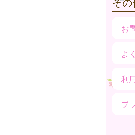
その
お
よ
利
プ