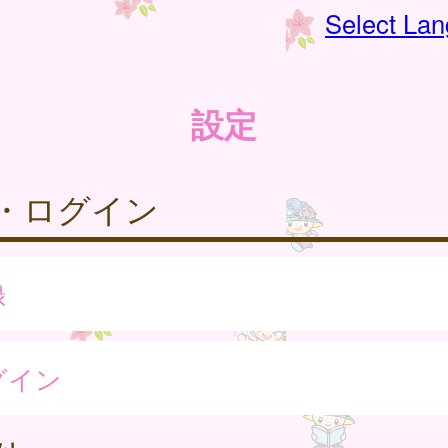
Select La
設定
・ログイン
録
グイン