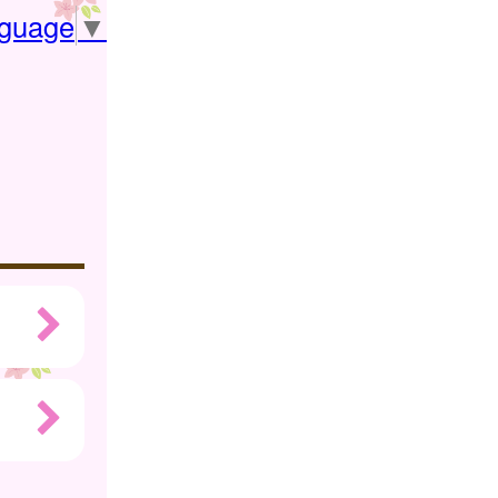
nguage
▼