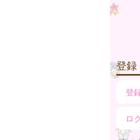
登録
登
ロ