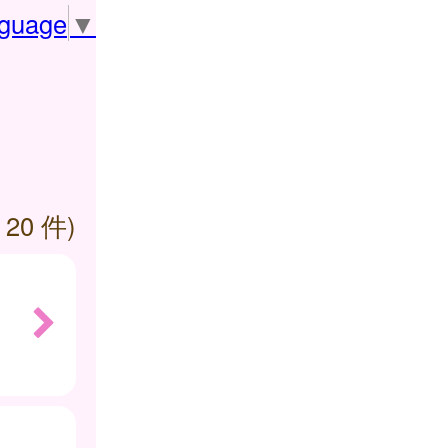
nguage
▼
 20 件)