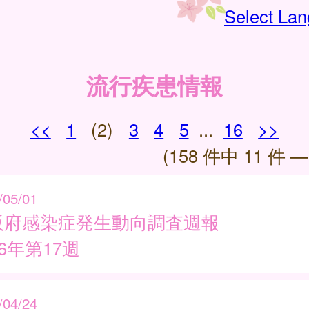
Select La
流行疾患情報
<<
1
(2)
3
4
5
...
16
>>
(158 件中 11 件 —
/05/01
阪府感染症発生動向調査週報
26年第17週
/04/24